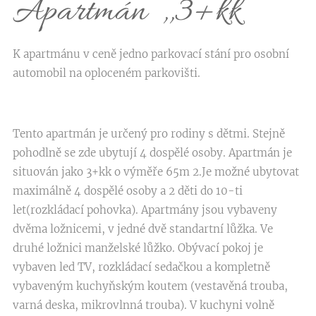
Apartmán ,,3+kk´´
K apartmánu v ceně jedno parkovací stání pro osobní
automobil na oploceném parkovišti.
Tento apartmán je určený pro rodiny s dětmi. Stejně
pohodlně se zde ubytují 4 dospělé osoby. Apartmán je
situován jako 3+kk o výměře 65m 2.Je možné ubytovat
maximálně 4 dospělé osoby a 2 děti do 10-ti
let(rozkládací pohovka). Apartmány jsou vybaveny
dvěma ložnicemi, v jedné dvě standartní lůžka. Ve
druhé ložnici manželské lůžko. Obývací pokoj je
vybaven led TV, rozkládací sedačkou a kompletně
vybaveným kuchyňským koutem (vestavěná trouba,
varná deska, mikrovlnná trouba). V kuchyni volně