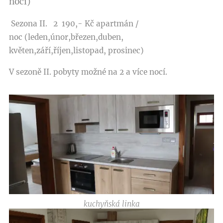
nocí)
Sezona II. 2 190,- Kč apartmán /
noc
(leden,únor,březen,duben,
květen,září,říjen,listopad, prosinec)
V sezoně II. pobyty možné na 2 a více nocí.
kuchyňská linka