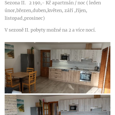
Sezona II. 2 190,- Kč apartmán / noc ( leden
únor,březen,duben,květen, září ,říjen,
listopad,prosinec)
V sezoně II. pobyty možné na 2 a více nocí.