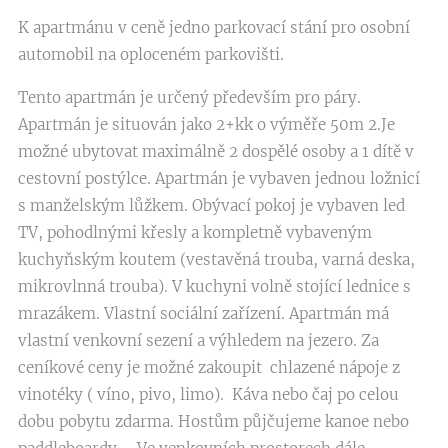
K apartmánu v ceně jedno parkovací stání pro osobní
automobil na oploceném parkovišti.
Tento apartmán je určený především pro páry.
Apartmán je situován jako 2+kk o výměře 50m 2.Je
možné ubytovat maximálně 2 dospělé osoby a 1 dítě v
cestovní postýlce. Apartmán je vybaven jednou ložnicí
s manželským lůžkem. Obývací pokoj je vybaven led
TV, pohodlnými křesly a kompletně vybaveným
kuchyňským koutem (vestavěná trouba, varná deska,
mikrovlnná trouba). V kuchyni volně stojící lednice s
mrazákem. Vlastní sociální zařízení. Apartmán má
vlastní venkovní sezení a výhledem na jezero. Za
ceníkové ceny je možné zakoupit chlazené nápoje z
vinotéky ( víno, pivo, limo). Káva nebo čaj po celou
dobu pobytu zdarma. Hostům půjčujeme kanoe nebo