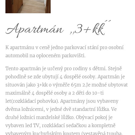
Apartmán ,,3+kk´´
K apartmánu v ceně jedno parkovací stání pro osobní
automobil na oploceném parkovišti.
Tento apartmán je určený pro rodiny s dětmi. Stejně
pohodlně se zde ubytují 4 dospělé osoby. Apartmán je
situován jako 3+kk o výměře 65m 2.Je možné ubytovat
maximálně 4 dospělé osoby a 2 děti do 10-ti
let(rozkládací pohovka). Apartmány jsou vybaveny
dvěma ložnicemi, v jedné dvě standartní lůžka. Ve
druhé ložnici manželské lůžko. Obývací pokoj je
vybaven led TV, rozkládací sedačkou a kompletně
vybaveným kuchyňským koutem (vestavěná trouba,