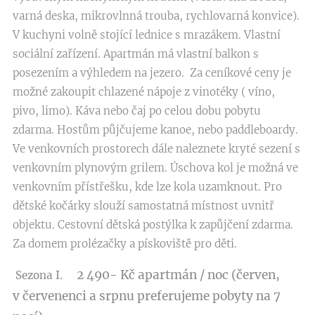
varná deska, mikrovlnná trouba, rychlovarná konvice).
V kuchyni volně stojící lednice s mrazákem. Vlastní
sociální zařízení. Apartmán má vlastní balkon s
posezením a výhledem na jezero. Za ceníkové ceny je
možné zakoupit chlazené nápoje z vinotéky ( víno,
pivo, limo). Káva nebo čaj po celou dobu pobytu
zdarma. Hostům půjčujeme kanoe, nebo paddleboardy.
Ve venkovních prostorech dále naleznete kryté sezení s
venkovním plynovým grilem. Úschova kol je možná ve
venkovním přístřešku, kde lze kola uzamknout. Pro
dětské kočárky slouží samostatná místnost uvnitř
objektu. Cestovní dětská postýlka k zapůjčení zdarma.
Za domem prolézačky a pískoviště pro děti.
2 490- Kč apartmán / noc (červen,
Sezona I.
v
červenenci a srpnu preferujeme pobyty na 7