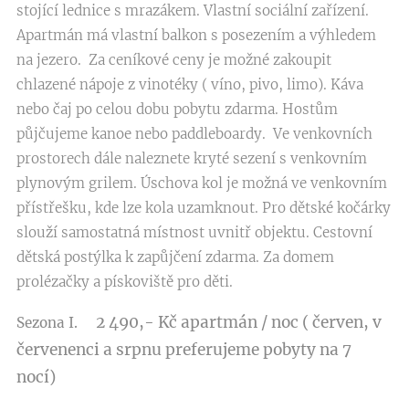
stojící lednice s mrazákem. Vlastní sociální zařízení.
Apartmán má vlastní balkon s posezením a výhledem
na jezero. Za ceníkové ceny je možné zakoupit
chlazené nápoje z vinotéky ( víno, pivo, limo). Káva
nebo čaj po celou dobu pobytu zdarma. Hostům
půjčujeme kanoe nebo paddleboardy. Ve venkovních
prostorech dále naleznete kryté sezení s venkovním
plynovým grilem. Úschova kol je možná ve venkovním
přístřešku, kde lze kola uzamknout. Pro dětské kočárky
slouží samostatná místnost uvnitř objektu. Cestovní
dětská postýlka k zapůjčení zdarma. Za domem
prolézačky a pískoviště pro děti.
2 490,- Kč apartmán / noc ( červen, v
Sezona I.
červenenci a srpnu preferujeme pobyty na 7
nocí)