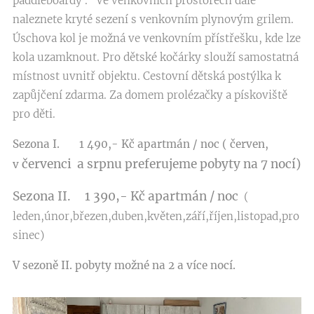
paddleboardy . Ve venkovních prostorech dále
naleznete kryté sezení s venkovním plynovým grilem.
Úschova kol je možná ve venkovním přístřešku, kde lze
kola uzamknout. Pro dětské kočárky slouží samostatná
místnost uvnitř objektu. Cestovní dětská postýlka k
zapůjčení zdarma. Za domem prolézačky a pískoviště
pro děti.
Sezona I. 1 490
,- Kč apartmán / noc ( červen,
červenci a srpnu preferujeme pobyty na 7 nocí)
v
Sezona II. 1 390,- Kč apartmán / noc
(
leden,únor,březen,duben,květen,září,říjen,listopad,pro
sinec)
V sezoně II. pobyty možné na 2 a více nocí.