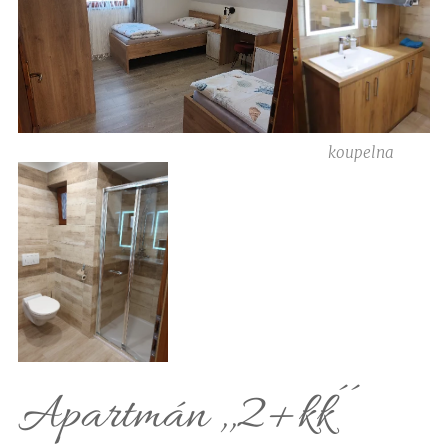
koupelna
Apartmán ,,2+kk´´